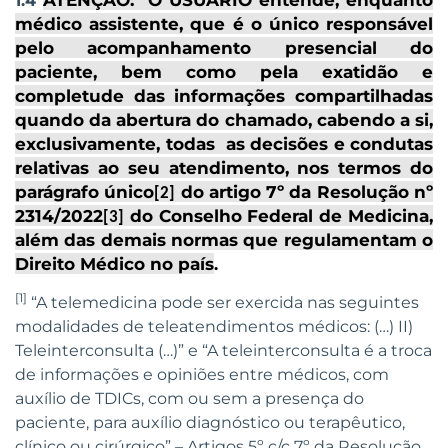
1.4
médico assistente, que é o único responsável
pelo acompanhamento presencial do
paciente, bem como pela exatidão e
completude das informações compartilhadas
quando da abertura do chamado, cabendo a si,
exclusivamente, todas as decisões e condutas
relativas ao seu atendimento, nos termos do
parágrafo único
do artigo 7º da Resolução nº
[2]
2314/2022
do Conselho Federal de Medicina,
[3]
além das demais normas que regulamentam o
Direito Médico no país
.
[1]
“A telemedicina pode ser exercida nas seguintes
modalidades de teleatendimentos médicos: (…) II)
Teleinterconsulta (…)” e “A teleinterconsulta é a troca
de informações e opiniões entre médicos, com
auxílio de TDICs, com ou sem a presença do
paciente, para auxílio diagnóstico ou terapêutico,
clínico ou cirúrgico” – Artigos 5º c/c 7º da Resolução