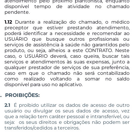
atendimento pelo próximo plantonista, enquanto
disponível tempo de atividade no chamado
pendente.
1.12
Durante a realização do chamado, o médico
preceptor que estiver prestando atendimento,
poderá identificar a necessidade e recomendar ao
USUÁRIO que busque outros profissionais ou
serviços de assistência à saúde não garantidos pelo
produto, ou seja, alheios a este CONTRATO. Neste
caso, o USUÁRIO deverá, caso queira, buscar tais
serviços e atendimentos às suas expensas, junto a
qualquer prestador de serviços de sua preferência,
caso em que o chamado não será contabilizado
como realizado voltando a somar no saldo
disponível para uso no aplicativo.
.
PROIBIÇÕES:
2.1
É proibido utilizar os dados de acesso de outro
usuário ou divulgar os seus dados de acesso, vez
que a relação tem caráter pessoal e intransferível, ou
seja:
os seus direitos e obrigações não podem ser
transferidos/cedidos a terceiros.