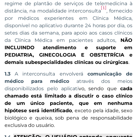
regime de plantão de serviços de telemedicina à
[1]
distância, na modalidade interconsulta
, fornecido
por médicos experientes em Clínica Médica,
disponível no aplicativo durante 24 horas por dia, os
setes dias da semana, para apoio aos casos clínicos
da Clínica Médica em pacientes adultos
,
NÃO
INCLUINDO atendimento e suporte em
PEDIATRIA, GINECOLOGIA E OBSTETRÍCIA e
demais subespecialidades clínicas ou cirúrgicas
.
1.3
A interconsulta envolverá
comunicação de
médico para médico
através dos meios
disponibilizados pelo aplicati
vo, sendo que
cada
chamado está limitado a discutir o caso clínico
de um único paciente, que em nenhuma
hipótese será identificado
, exceto pela idade, sexo
biológico e queixa, sob pena de responsabilidade
exclusiva do usuário.
ATENÇÃO: O USUÁRIO entende, enquanto