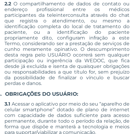
2.2
O compartilhamento de dados de contato ou
endereço profissional entre os médicos
participantes da teleinterconsulta através do chat
que registra o at
endimento, ou
mesmo a
identificação completa do local de tratamento do
paciente, ou a identificação do paciente
propriamente dito, configuram infração a este
Termo, considerando ser a prestação de serviços de
cunho meramente opinativo. O descumprimento
desta regra pelo USUÁRIO ocorrerá sem qualquer
participação ou ingerência da WEDOC, que fica
desde já excluída e isenta de quaisquer obrigações
ou responsabilidades a que título for, sem prejuízo
da possibilidade de finalizar o vínculo e buscar
perdas e danos.
.
OBRIGAÇÕES DO USUÁRIO:
3.1
Acessar o aplicativo por meio do seu “aparelho de
celular smartphone” dotado de plano de internet
com capacidade de dados suficiente para acesso
permanente, durante todo o período da relação, de
forma que dispõe e manterá a tecnologia e meios
para suportar/viabilizar a comunicação.