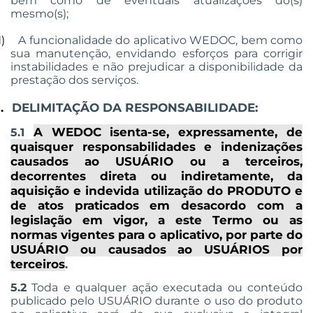
bem como de eventuais atualizações do(s)
mesmo(s);
)
A funcionalidade do aplicativo WEDOC, bem como
sua manutenção, envidando esforços para corrigir
instabilidades e não prejudicar a disponibilidade da
prestação dos serviços.
DELIMITAÇÃO DA RESPONSABILIDADE:
.
A WEDOC isenta-se, expressamente, de
5.1
quaisquer responsabilidades e indenizações
causados ao USUÁRIO ou a terceiros,
decorrentes direta ou indiretamente, da
aquisição e indevida utilização do PRODUTO e
de atos praticados em desacordo com a
legislação em vigor, a este Termo ou as
normas vigentes para o aplicativo, por parte do
USUÁRIO ou causados ao USUÁRIOS por
terceiros
.
5.2
Toda e qualquer ação executada ou conteúdo
publicado pelo USUÁRIO durante o uso do produto